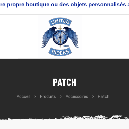
re propre boutique ou des objets personnalisés 
PATCH
Accueil
Produits
Accessoires
Patch