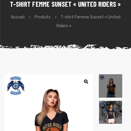
T-SHIRT FEMME SUNSET « UNITED RIDERS »
Accueil
Produits
T-shirt Femme Sunset « United
Riders »
e