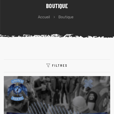
BOUTIQUE
Accueil
Boutique
e
FILTRES